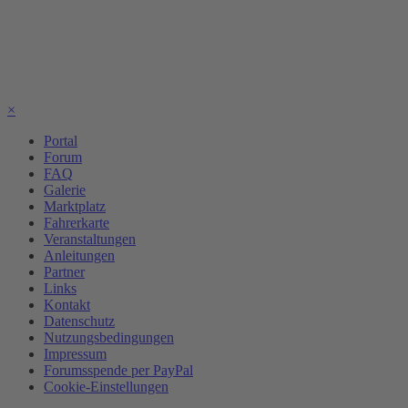
×
Portal
Forum
FAQ
Galerie
Marktplatz
Fahrerkarte
Veranstaltungen
Anleitungen
Partner
Links
Kontakt
Datenschutz
Nutzungsbedingungen
Impressum
Forumsspende per PayPal
Cookie-Einstellungen