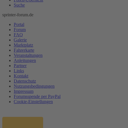
Suche
sprinter-forum.de
Portal
Forum
FAQ
Galerie
Marktplatz
Fahrerkarte
Veranstaltungen
Anleitungen
Partner
Links
Kontakt
Datenschutz
Nutzungsbedingungen
Impressum
Forumsspende per PayPal
Cookie-Einstellungen