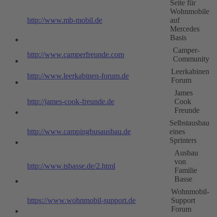
Seite für
Wohnmobile
http://www.mb-mobil.de
auf
Mercedes
Basis
Camper-
http://www.camperfreunde.com
Community
Leerkabinen
http://www.leerkabinen-forum.de
Forum
James
http://james-cook-freunde.de
Cook
Freunde
Selbstausbau
http://www.campingbusausbau.de
eines
Sprinters
Ausbau
von
http://www.tsbasse.de/2.html
Familie
Basse
Wohnmobil-
https://www.wohnmobil-support.de
Support
Forum