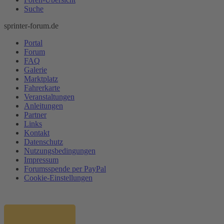
Suche
sprinter-forum.de
Portal
Forum
FAQ
Galerie
Marktplatz
Fahrerkarte
Veranstaltungen
Anleitungen
Partner
Links
Kontakt
Datenschutz
Nutzungsbedingungen
Impressum
Forumsspende per PayPal
Cookie-Einstellungen