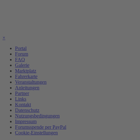
×
Portal
Forum
FAQ
Galerie
Marktplatz
Fahrerkarte
Veranstaltungen
Anleitungen
Partner
Links
Kontakt
Datenschutz
Nutzungsbedingungen
Impressum
Forumsspende per PayPal
Cookie-Einstellungen