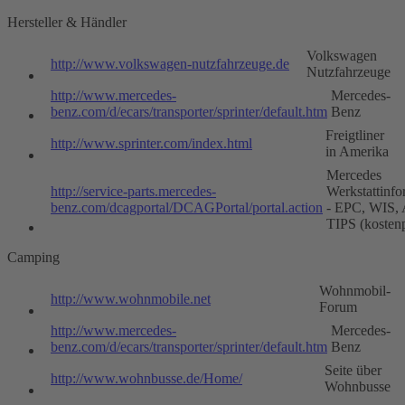
Hersteller & Händler
Volkswagen
http://www.volkswagen-nutzfahrzeuge.de
Nutzfahrzeuge
http://www.mercedes-
Mercedes-
benz.com/d/ecars/transporter/sprinter/default.htm
Benz
Freigtliner
http://www.sprinter.com/index.html
in Amerika
Mercedes
http://service-parts.mercedes-
Werkstattinfo
benz.com/dcagportal/DCAGPortal/portal.action
- EPC, WIS,
TIPS (kostenp
Camping
Wohnmobil-
http://www.wohnmobile.net
Forum
http://www.mercedes-
Mercedes-
benz.com/d/ecars/transporter/sprinter/default.htm
Benz
Seite über
http://www.wohnbusse.de/Home/
Wohnbusse