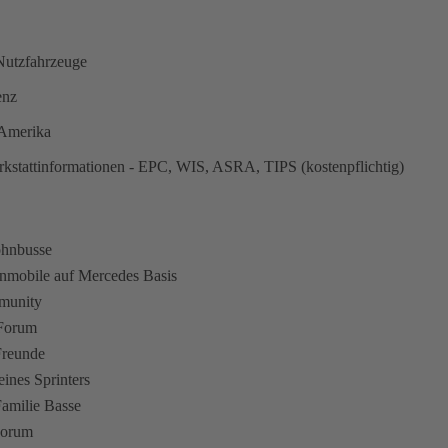
utzfahrzeuge
enz
n Amerika
kstattinformationen - EPC, WIS, ASRA, TIPS (kostenpflichtig)
ohnbusse
hnmobile auf Mercedes Basis
munity
 Forum
Freunde
eines Sprinters
amilie Basse
Forum