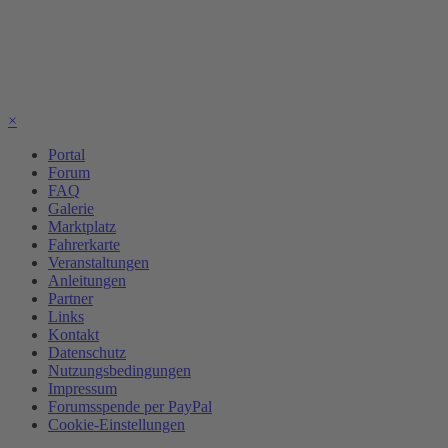
×
Portal
Forum
FAQ
Galerie
Marktplatz
Fahrerkarte
Veranstaltungen
Anleitungen
Partner
Links
Kontakt
Datenschutz
Nutzungsbedingungen
Impressum
Forumsspende per PayPal
Cookie-Einstellungen