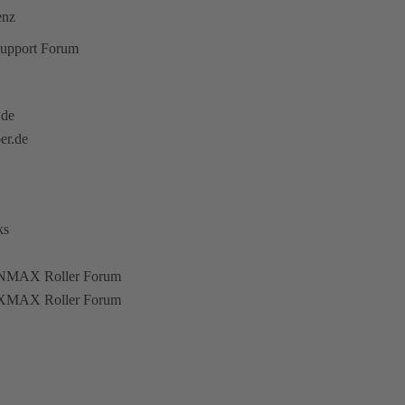
enz
upport Forum
.de
er.de
ks
NMAX Roller Forum
XMAX Roller Forum