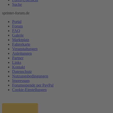
Suche
sprinter-forum.de
Portal
Forum
FAQ
Galerie
Marktplatz
Fahrerkarte
Veranstaltungen
Anleitungen
Partner
Links
Kontakt
Datenschutz
Nutzungsbedingungen
Impressum
Forumsspende per PayPal
Cookie-Einstellungen