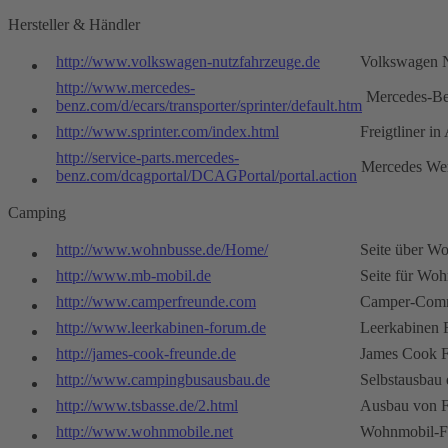
Hersteller & Händler
http://www.volkswagen-nutzfahrzeuge.de
Volkswagen N
http://www.mercedes-
Mercedes-B
benz.com/d/ecars/transporter/sprinter/default.htm
http://www.sprinter.com/index.html
Freigtliner i
http://service-parts.mercedes-
Mercedes Wer
benz.com/dcagportal/DCAGPortal/portal.action
Camping
http://www.wohnbusse.de/Home/
Seite über W
http://www.mb-mobil.de
Seite für Wo
http://www.camperfreunde.com
Camper-Com
http://www.leerkabinen-forum.de
Leerkabinen
http://james-cook-freunde.de
James Cook 
http://www.campingbusausbau.de
Selbstausbau 
http://www.tsbasse.de/2.html
Ausbau von F
http://www.wohnmobile.net
Wohnmobil-