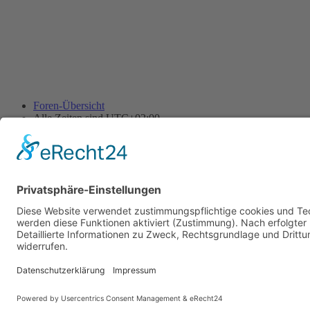
Foren-Übersicht
Alle Zeiten sind
UTC+02:00
Alle Cookies löschen
Powered by
phpBB
® Forum Software © phpBB Limited
Deutsche Übersetzung durch
phpBB.de
Cookie-Einstellungen
| Impressum
| Kontakt
Datenschutz
|
Nutzungsbedingungen
Time: 0.008s
| Peak Memory Usage: 10.11 MiB | GZIP: Off