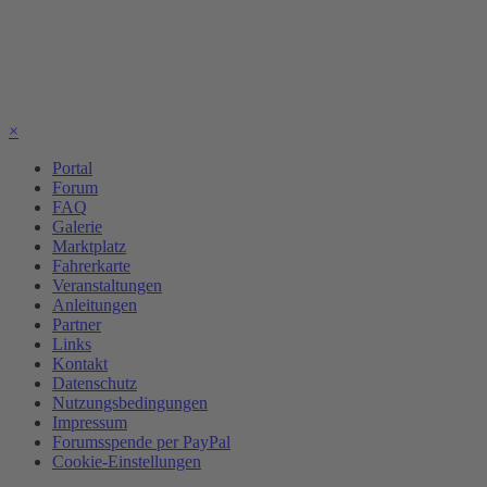
×
Portal
Forum
FAQ
Galerie
Marktplatz
Fahrerkarte
Veranstaltungen
Anleitungen
Partner
Links
Kontakt
Datenschutz
Nutzungsbedingungen
Impressum
Forumsspende per PayPal
Cookie-Einstellungen