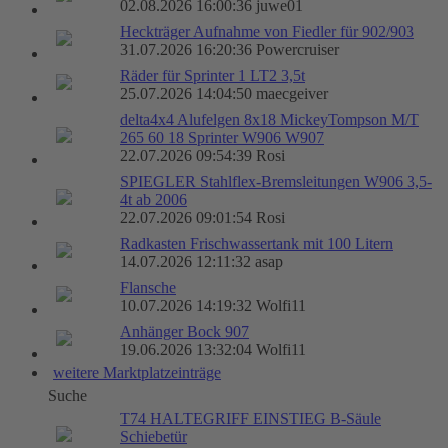
02.08.2026 16:00:36 juwe01
Heckträger Aufnahme von Fiedler für 902/903
31.07.2026 16:20:36 Powercruiser
Räder für Sprinter 1 LT2 3,5t
25.07.2026 14:04:50 maecgeiver
delta4x4 Alufelgen 8x18 MickeyTompson M/T
265 60 18 Sprinter W906 W907
22.07.2026 09:54:39 Rosi
SPIEGLER Stahlflex-Bremsleitungen W906 3,5-
4t ab 2006
22.07.2026 09:01:54 Rosi
Radkasten Frischwassertank mit 100 Litern
14.07.2026 12:11:32 asap
Flansche
10.07.2026 14:19:32 Wolfi11
Anhänger Bock 907
19.06.2026 13:32:04 Wolfi11
weitere Marktplatzeinträge
Suche
T74 HALTEGRIFF EINSTIEG B-Säule
Schiebetür