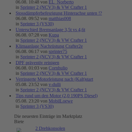
06.08. 10:48 von
EL_Norberto
in
Sprinter 2 (NCV3) & VW Crafter 1
Stossdämpferbefesrigung Hinterachse unten !?
06.08. 09:52 von
matthias008
in
Sprinter 3 (VS30)
Unterschied Bremsanlage 3,5t vs 4,6t
06.08. 07:28 von
Kupa
in
Sprinter 2 (NCV3) & VW Crafter 1
Klimaanlage Nachrüstung Crafter2e
06.08. 06:17 von
sprinter75
in
Sprinter 2 (NCV3) & VW Crafter 1
DPF präventiv reinigen
06.08. 01:03 von
Cornhulio
in
Sprinter 2 (NCV3) & VW Crafter 1
Verringerte Motorleistung nach (Kalt)start
05.08. 23:52 von
v-dulli
in
Sprinter 2 (NCV3) & VW Crafter 1
Tips rund um den Motor (2,0 190PS Diesel)
05.08. 23:20 von
MobilLoewe
in
Sprinter 3 (VS30)
Die neuesten Einträge im Marktplatz
Biete
2 Drehkonsolen