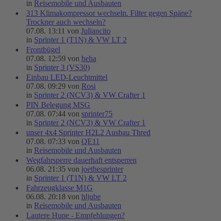
in
Reisemobile und Ausbauten
313 Klimakompressor wechseln. Filter gegen Späne?
Trockner auch wechseln?
07.08. 13:11 von
Juliancito
in
Sprinter 1 (T1N) & VW LT 2
Frontbügel
07.08. 12:59 von
heha
in
Sprinter 3 (VS30)
Einbau LED-Leuchtmittel
07.08. 09:29 von
Rosi
in
Sprinter 2 (NCV3) & VW Crafter 1
PIN Belegung MSG
07.08. 07:44 von
sprinter75
in
Sprinter 2 (NCV3) & VW Crafter 1
unser 4x4 Sprinter H2L2 Ausbau Thred
07.08. 07:33 von
QE11
in
Reisemobile und Ausbauten
Wegfahrsperre dauerhaft entsperren
06.08. 21:35 von
joethesprinter
in
Sprinter 1 (T1N) & VW LT 2
Fahrzeugklasse M1G
06.08. 20:18 von
hljube
in
Reisemobile und Ausbauten
Lautere Hupe - Empfehlungen?