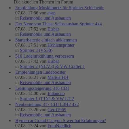
Die aktuellen Themen im Forum
Empfehlung Moskitonetz für Sprinter Schiebetür
07.08. 17:56 von
asap
in
Reisemobile und Ausbauten
Der Neue von Thias: Selbstausbau Sprinter 4x4
07.08. 17:52 von
Eisbär
in
Reisemobile und Ausbauten
Starterbatterie einfach abklemmen
07.08. 17:51 von
Höhlensprinter
in
Sprinter 3 (VS30)
516 Ladeluftkühlung verbessern
07.08. 17:42 von
Eisbär
in
Sprinter 2 (NCV3) & VW Crafter 1
Empfehlungen Ladebooster
07.08. 16:21 von
Marius-HH
in
Reisemobile und Ausbauten
Leistungssteigerung 316 CDI
07.08. 14:00 von
Juliancito
in
Sprinter 1 (T1N) & VW LT 2
Neubestellung 317 CDI L3H2 4x2
07.08. 13:26 von
Gerri1969
in
Reisemobile und Ausbauten
Hymercar Grand Canyon S wer hat Erfahrungen?
07.08. 13:24 von
FrauNiedlich