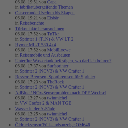
06.08. 19:51 von
Capa
in
fabrikatübergeifende Themen
Ostseerunde Usedom bis Skagen
06.08. 19:21 von
Eisbär
in
Reiseberichte
Türkontakte herausnehmen
06.08. 17:52 von
TnTkr
in
Sprinter 1 (T1N) & VW LT 2
Hymer ML-T 580 4x4
06.08. 17:52 von
MobilLoewe
in
Reisemobile und Ausbauten
Unterflur Wassertank befestigen, wo darf ich bohren?
06.08. 17:37 von
Surfsprinter
in
Sprinter 2 (NCV3) & VW Crafter 1
Bessere Bremsen, Sportbremsen für Sprinter
06.08. 17:23 von
TheRock
in
Sprinter 2 (NCV3) & VW Crafter 1
AdBlue / NOx-Sensorproblem nach DPF Wechsel
06.08. 13:27 von
twinmichel
in
VW Crafter 2 & MAN TGE
Wasser in der A-Säule
06.08. 13:25 von
twinmichel
in
Sprinter 2 (NCV3) & VW Crafter 1
Öldrucksensor/Füllstandsanzeige OM646