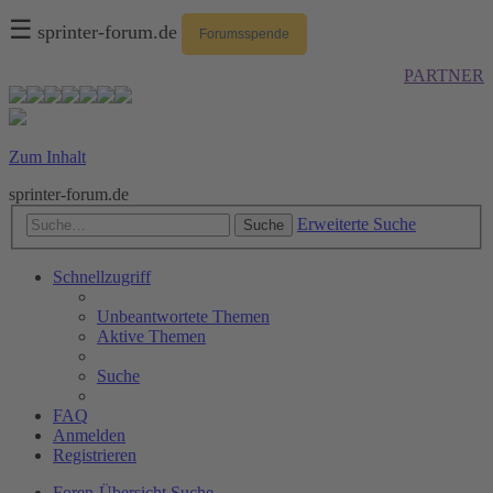
☰
sprinter-forum.de
Forumsspende
PARTNER
Zum Inhalt
sprinter-forum.de
Erweiterte Suche
Suche
Schnellzugriff
Unbeantwortete Themen
Aktive Themen
Suche
FAQ
Anmelden
Registrieren
Foren-Übersicht
Suche