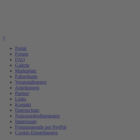
×
Portal
Forum
FAQ
Galerie
Marktplatz
Fahrerkarte
Veranstaltungen
Anleitungen
Partner
Links
Kontakt
Datenschutz
Nutzungsbedingungen
Impressum
Forumsspende per PayPal
Cookie-Einstellungen