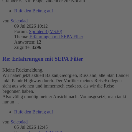
Grabber AT3 in Frage, zudem er zur Not auf ...
Rufe den Beitrag auf
von
Seicodad
09 Jul 2026 10:12
Forum:
Sprinter 3 (VS30)
Thema:
Erfahrungen mit SEPA Filter
Antworten:
12
Zugriffe:
3296
Re: Erfahrungen mit SEPA Filter
Kleine Rückmeldung.
Wir haben jetzt aktuell Balkan,Georgien, Russland, alle Stan Länder
inkl. Pamir Highway durch. Der Vorfilter meines ReiseKollegen
sieht aus wie neu und immernoch exakt so, als wir die Reise
begonnen haben.
Also völlig unnötig meiner Ansicht nach. Vorausgesetzt, man tankt
nur an ...
Rufe den Beitrag auf
von
Seicodad
05 Jul 2026 12:45