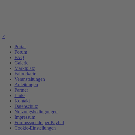
×
Portal
Forum
FAQ
Galerie
Marktplatz
Fahrerkarte
Veranstaltungen
Anleitungen
Partner
Links
Kontakt
Datenschutz
Nutzungsbedingungen
Impressum
Forumsspende per PayPal
Cookie-Einstellungen