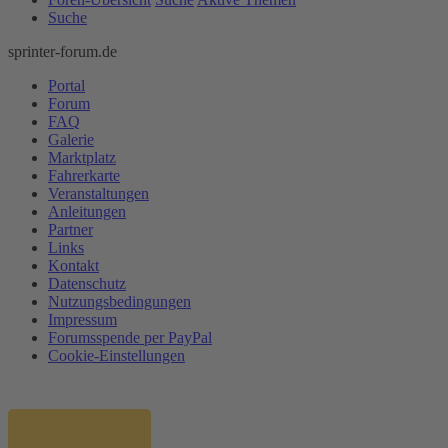
Suche
sprinter-forum.de
Portal
Forum
FAQ
Galerie
Marktplatz
Fahrerkarte
Veranstaltungen
Anleitungen
Partner
Links
Kontakt
Datenschutz
Nutzungsbedingungen
Impressum
Forumsspende per PayPal
Cookie-Einstellungen