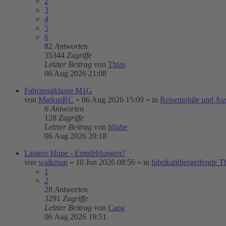
2
3
4
5
6
82
Antworten
35344
Zugriffe
Letzter Beitrag
von
Thias
06 Aug 2026 21:08
Fahrzeugklasse M1G
von
MarkusRC
»
06 Aug 2026 15:09
» in
Reisemobile und Au
6
Antworten
128
Zugriffe
Letzter Beitrag
von
hljube
06 Aug 2026 20:18
Lautere Hupe - Empfehlungen?
von
walkman
»
10 Jun 2026 08:56
» in
fabrikatübergeifende 
1
2
28
Antworten
3291
Zugriffe
Letzter Beitrag
von
Capa
06 Aug 2026 19:51