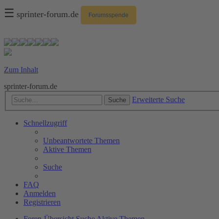
☰
sprinter-forum.de
Forumsspende
Zum Inhalt
sprinter-forum.de
Erweiterte Suche
Suche
Schnellzugriff
Unbeantwortete Themen
Aktive Themen
Suche
FAQ
Anmelden
Registrieren
Foren-Übersicht
Suche
Aktive Themen