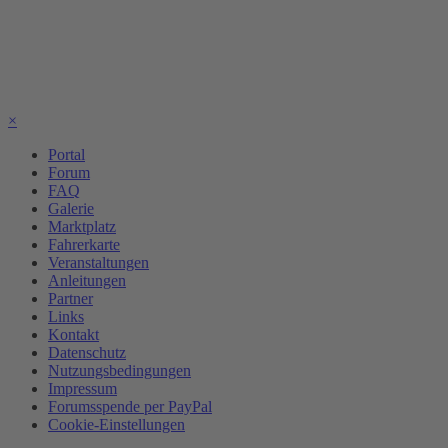
×
Portal
Forum
FAQ
Galerie
Marktplatz
Fahrerkarte
Veranstaltungen
Anleitungen
Partner
Links
Kontakt
Datenschutz
Nutzungsbedingungen
Impressum
Forumsspende per PayPal
Cookie-Einstellungen