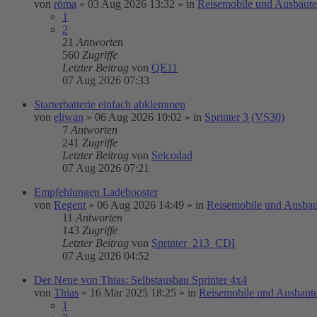
von
röma
»
03 Aug 2026 13:32
» in
Reisemobile und Ausbaut
1
2
21
Antworten
560
Zugriffe
Letzter Beitrag
von
QE11
07 Aug 2026 07:33
Starterbatterie einfach abklemmen
von
eliwan
»
06 Aug 2026 10:02
» in
Sprinter 3 (VS30)
7
Antworten
241
Zugriffe
Letzter Beitrag
von
Seicodad
07 Aug 2026 07:21
Empfehlungen Ladebooster
von
Regent
»
06 Aug 2026 14:49
» in
Reisemobile und Ausbau
11
Antworten
143
Zugriffe
Letzter Beitrag
von
Sprinter_213_CDI
07 Aug 2026 04:52
Der Neue von Thias: Selbstausbau Sprinter 4x4
von
Thias
»
16 Mär 2025 18:25
» in
Reisemobile und Ausbaut
1