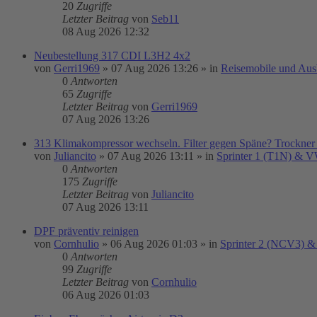
20
Zugriffe
Letzter Beitrag
von
Seb11
08 Aug 2026 12:32
Neubestellung 317 CDI L3H2 4x2
von
Gerri1969
»
07 Aug 2026 13:26
» in
Reisemobile und Aus
0
Antworten
65
Zugriffe
Letzter Beitrag
von
Gerri1969
07 Aug 2026 13:26
313 Klimakompressor wechseln. Filter gegen Späne? Trockner
von
Juliancito
»
07 Aug 2026 13:11
» in
Sprinter 1 (T1N) & 
0
Antworten
175
Zugriffe
Letzter Beitrag
von
Juliancito
07 Aug 2026 13:11
DPF präventiv reinigen
von
Cornhulio
»
06 Aug 2026 01:03
» in
Sprinter 2 (NCV3) &
0
Antworten
99
Zugriffe
Letzter Beitrag
von
Cornhulio
06 Aug 2026 01:03