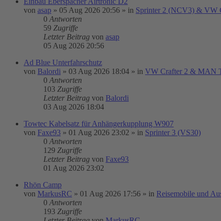
Einbau Eberspächer Airtronic D2
von
asap
»
05 Aug 2026 20:56
» in
Sprinter 2 (NCV3) & VW C
0
Antworten
59
Zugriffe
Letzter Beitrag
von
asap
05 Aug 2026 20:56
Ad Blue Unterfahrschutz
von
Balordi
»
03 Aug 2026 18:04
» in
VW Crafter 2 & MAN
0
Antworten
103
Zugriffe
Letzter Beitrag
von
Balordi
03 Aug 2026 18:04
Towtec Kabelsatz für Anhängerkupplung W907
von
Faxe93
»
01 Aug 2026 23:02
» in
Sprinter 3 (VS30)
0
Antworten
129
Zugriffe
Letzter Beitrag
von
Faxe93
01 Aug 2026 23:02
Rhön Camp
von
MarkusRC
»
01 Aug 2026 17:56
» in
Reisemobile und Au
0
Antworten
193
Zugriffe
Letzter Beitrag
von
MarkusRC