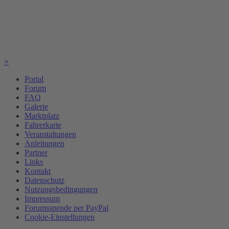
×
Portal
Forum
FAQ
Galerie
Marktplatz
Fahrerkarte
Veranstaltungen
Anleitungen
Partner
Links
Kontakt
Datenschutz
Nutzungsbedingungen
Impressum
Forumsspende per PayPal
Cookie-Einstellungen