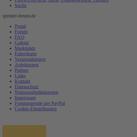
Suche
sprinter-forum.de
Portal
Forum
FAQ
Galerie
Marktplatz
Fahrerkarte
Veranstaltungen
Anleitungen
Partner
Links
Kontakt
Datenschutz
Nutzungsbedingungen
Impressum
Forumsspende per PayPal
Cookie-Einstellungen