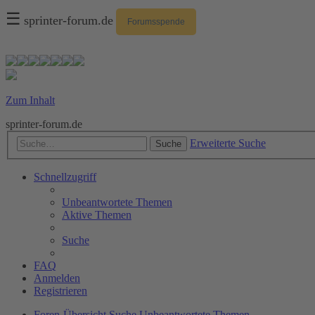
☰
sprinter-forum.de
Forumsspende
Zum Inhalt
sprinter-forum.de
Erweiterte Suche
Suche
Schnellzugriff
Unbeantwortete Themen
Aktive Themen
Suche
FAQ
Anmelden
Registrieren
Foren-Übersicht
Suche
Unbeantwortete Themen