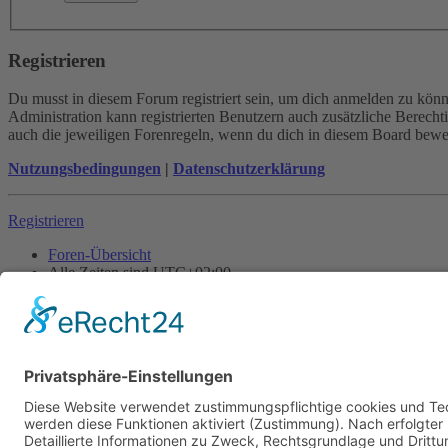
Registrieren
Du musst in diesem Forum registriert sein, um dich anmelden zu könne
Administration kann registrierten Benutzern auch zusätzliche Berech
auch die jeweiligen Forenregeln, wenn du dich in diesem Board bewe
Nutzungsbedingungen
|
Datenschutzerklärung
Registrieren
Foren-Übersicht
Alle Zeiten sind
UTC+02:00
Alle Cookies löschen
Powered by
phpBB
® Forum Software © phpBB Limited
Deutsche Übersetzung durch
phpBB.de
Cookie-Einstellungen
| Impressum
| Kontakt
Datenschutz
|
Nutzungsbedingungen