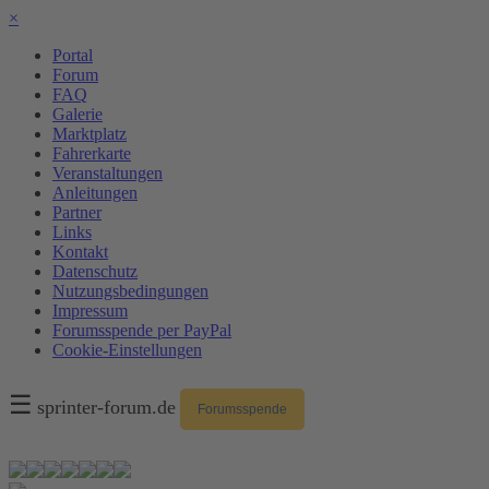
×
Portal
Forum
FAQ
Galerie
Marktplatz
Fahrerkarte
Veranstaltungen
Anleitungen
Partner
Links
Kontakt
Datenschutz
Nutzungsbedingungen
Impressum
Forumsspende per PayPal
Cookie-Einstellungen
☰
sprinter-forum.de
Forumsspende