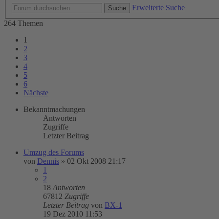
Erweiterte Suche
Suche
264 Themen
1
2
3
4
5
6
Nächste
Bekanntmachungen
Antworten
Zugriffe
Letzter Beitrag
Umzug des Forums
von
Dennis
»
02 Okt 2008 21:17
1
2
18
Antworten
67812
Zugriffe
Letzter Beitrag
von
BX-1
19 Dez 2010 11:53