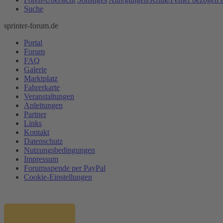
Suche
sprinter-forum.de
Portal
Forum
FAQ
Galerie
Marktplatz
Fahrerkarte
Veranstaltungen
Anleitungen
Partner
Links
Kontakt
Datenschutz
Nutzungsbedingungen
Impressum
Forumsspende per PayPal
Cookie-Einstellungen