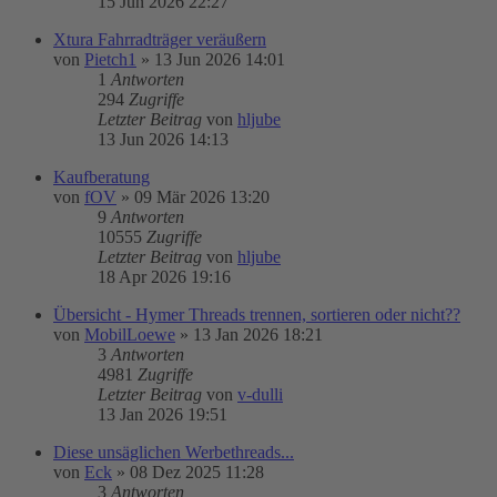
15 Jun 2026 22:27
Xtura Fahrradträger veräußern
von
Pietch1
»
13 Jun 2026 14:01
1
Antworten
294
Zugriffe
Letzter Beitrag
von
hljube
13 Jun 2026 14:13
Kaufberatung
von
fOV
»
09 Mär 2026 13:20
9
Antworten
10555
Zugriffe
Letzter Beitrag
von
hljube
18 Apr 2026 19:16
Übersicht - Hymer Threads trennen, sortieren oder nicht??
von
MobilLoewe
»
13 Jan 2026 18:21
3
Antworten
4981
Zugriffe
Letzter Beitrag
von
v-dulli
13 Jan 2026 19:51
Diese unsäglichen Werbethreads...
von
Eck
»
08 Dez 2025 11:28
3
Antworten