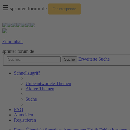
☰
sprinter-forum.de
Forumsspende
Zum Inhalt
sprinter-forum.de
Erweiterte Suche
Suche
Schnellzugriff
Unbeantwortete Themen
Aktive Themen
Suche
FAQ
Anmelden
Registrieren
Foren-Übersicht
Sonstiges
Anregungen/Kritik/Fehler bezogen a