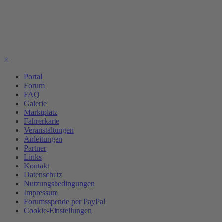
×
Portal
Forum
FAQ
Galerie
Marktplatz
Fahrerkarte
Veranstaltungen
Anleitungen
Partner
Links
Kontakt
Datenschutz
Nutzungsbedingungen
Impressum
Forumsspende per PayPal
Cookie-Einstellungen