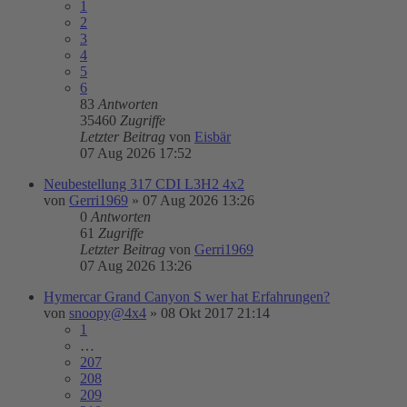
1
2
3
4
5
6
83
Antworten
35460
Zugriffe
Letzter Beitrag
von
Eisbär
07 Aug 2026 17:52
Neubestellung 317 CDI L3H2 4x2
von
Gerri1969
»
07 Aug 2026 13:26
0
Antworten
61
Zugriffe
Letzter Beitrag
von
Gerri1969
07 Aug 2026 13:26
Hymercar Grand Canyon S wer hat Erfahrungen?
von
snoopy@4x4
»
08 Okt 2017 21:14
1
…
207
208
209