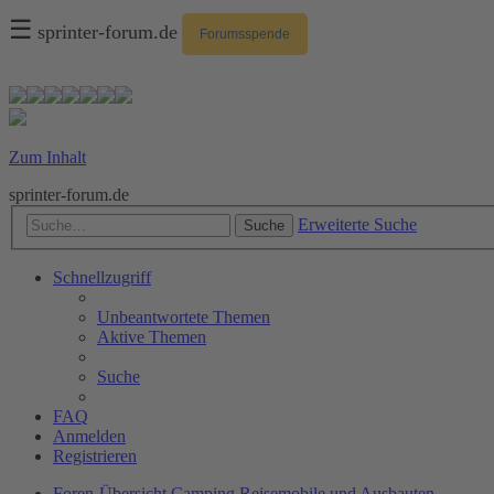
☰
sprinter-forum.de
Forumsspende
Zum Inhalt
sprinter-forum.de
Erweiterte Suche
Suche
Schnellzugriff
Unbeantwortete Themen
Aktive Themen
Suche
FAQ
Anmelden
Registrieren
Foren-Übersicht
Camping
Reisemobile und Ausbauten