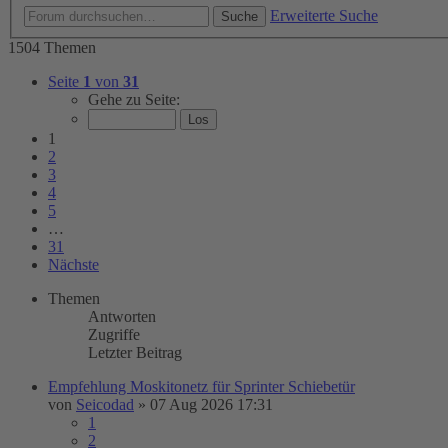
Erweiterte Suche
Suche
1504 Themen
Seite
1
von
31
Gehe zu Seite:
1
2
3
4
5
…
31
Nächste
Themen
Antworten
Zugriffe
Letzter Beitrag
Empfehlung Moskitonetz für Sprinter Schiebetür
von
Seicodad
»
07 Aug 2026 17:31
1
2