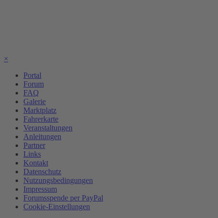
×
Portal
Forum
FAQ
Galerie
Marktplatz
Fahrerkarte
Veranstaltungen
Anleitungen
Partner
Links
Kontakt
Datenschutz
Nutzungsbedingungen
Impressum
Forumsspende per PayPal
Cookie-Einstellungen