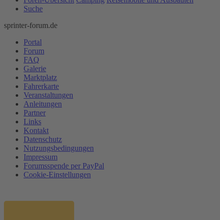
Suche
sprinter-forum.de
Portal
Forum
FAQ
Galerie
Marktplatz
Fahrerkarte
Veranstaltungen
Anleitungen
Partner
Links
Kontakt
Datenschutz
Nutzungsbedingungen
Impressum
Forumsspende per PayPal
Cookie-Einstellungen