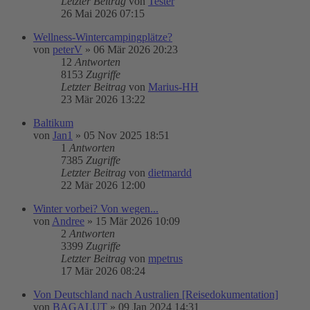
Letzter Beitrag
von
Tester
26 Mai 2026 07:15
Wellness-Wintercampingplätze?
von
peterV
»
06 Mär 2026 20:23
12
Antworten
8153
Zugriffe
Letzter Beitrag
von
Marius-HH
23 Mär 2026 13:22
Baltikum
von
Jan1
»
05 Nov 2025 18:51
1
Antworten
7385
Zugriffe
Letzter Beitrag
von
dietmardd
22 Mär 2026 12:00
Winter vorbei? Von wegen...
von
Andree
»
15 Mär 2026 10:09
2
Antworten
3399
Zugriffe
Letzter Beitrag
von
mpetrus
17 Mär 2026 08:24
Von Deutschland nach Australien [Reisedokumentation]
von
BAGALUT
»
09 Jan 2024 14:31