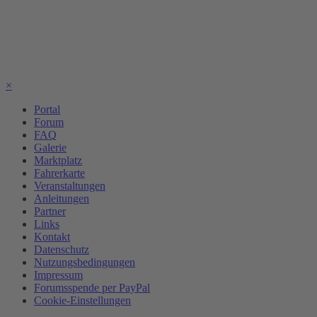
×
Portal
Forum
FAQ
Galerie
Marktplatz
Fahrerkarte
Veranstaltungen
Anleitungen
Partner
Links
Kontakt
Datenschutz
Nutzungsbedingungen
Impressum
Forumsspende per PayPal
Cookie-Einstellungen