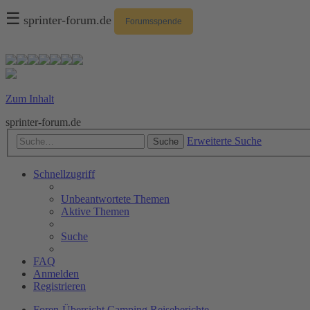
☰
sprinter-forum.de
Forumsspende
Zum Inhalt
sprinter-forum.de
Erweiterte Suche
Suche
Schnellzugriff
Unbeantwortete Themen
Aktive Themen
Suche
FAQ
Anmelden
Registrieren
Foren-Übersicht
Camping
Reiseberichte