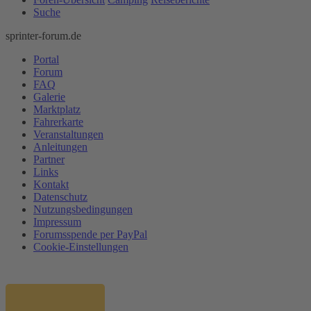
Suche
sprinter-forum.de
Portal
Forum
FAQ
Galerie
Marktplatz
Fahrerkarte
Veranstaltungen
Anleitungen
Partner
Links
Kontakt
Datenschutz
Nutzungsbedingungen
Impressum
Forumsspende per PayPal
Cookie-Einstellungen