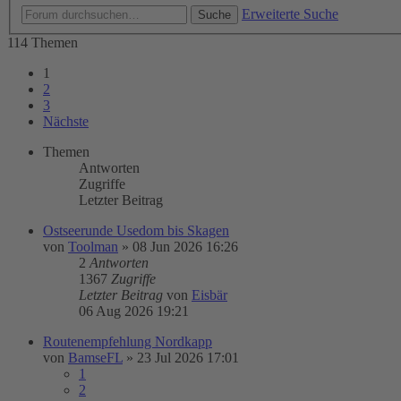
Erweiterte Suche
Suche
114 Themen
1
2
3
Nächste
Themen
Antworten
Zugriffe
Letzter Beitrag
Ostseerunde Usedom bis Skagen
von
Toolman
»
08 Jun 2026 16:26
2
Antworten
1367
Zugriffe
Letzter Beitrag
von
Eisbär
06 Aug 2026 19:21
Routenempfehlung Nordkapp
von
BamseFL
»
23 Jul 2026 17:01
1
2