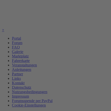
×
Portal
Forum
FAQ
Galerie
Marktplatz
Fahrerkarte
Veranstaltungen
Anleitungen
Partner
Links
Kontakt
Datenschutz
Nutzungsbedingungen
Impressum
Forumsspende per PayPal
Cookie-Einstellungen