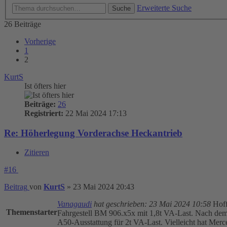
Erweiterte Suche
Suche
26 Beiträge
Vorherige
1
2
KurtS
Ist öfters hier
Beiträge:
26
Registriert:
22 Mai 2024 17:13
Re: Höherlegung Vorderachse Heckantrieb
Zitieren
#16
Beitrag
von
KurtS
»
23 Mai 2024 20:43
Vanagaudi
hat geschrieben:
23 Mai 2024 10:58
Hoff
Themenstarter
Fahrgestell BM 906.x5x mit 1,8t VA-Last. Nach dem Fe
A50-Ausstattung für 2t VA-Last. Vielleicht hat Merc