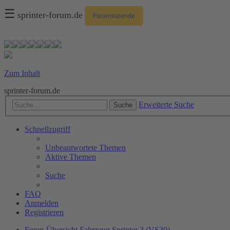
☰
sprinter-forum.de
Forumsspende
Zum Inhalt
sprinter-forum.de
Erweiterte Suche
Suche
Schnellzugriff
Unbeantwortete Themen
Aktive Themen
Suche
FAQ
Anmelden
Registrieren
Foren-Übersicht
Fahrzeug
Sprinter 3 (VS30)