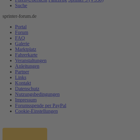
Suche
sprinter-forum.de
Portal
Forum
FAQ
Galerie
Marktplatz
Fahrerkarte
Veranstaltungen
Anleitungen
Partner
Links
Kontakt
Datenschutz
Nutzungsbedingungen
Impressum
Forumsspende per PayPal
Cookie-Einstellungen