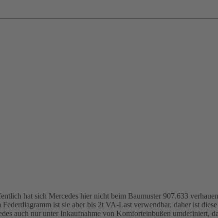
entlich hat sich Mercedes hier nicht beim Baumuster 907.633 verhaue
derdiagramm ist sie aber bis 2t VA-Last verwendbar, daher ist diese Fe
edes auch nur unter Inkaufnahme von Komforteinbußen umdefiniert, da d