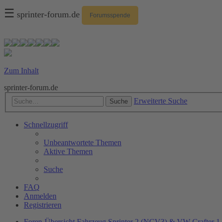
☰
sprinter-forum.de
Forumsspende
Zum Inhalt
sprinter-forum.de
Erweiterte Suche
Suche
Schnellzugriff
Unbeantwortete Themen
Aktive Themen
Suche
FAQ
Anmelden
Registrieren
Foren-Übersicht
Fahrzeug
Sprinter 2 (NCV3) & VW Crafter 1