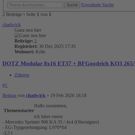
Erweiterte Suche
Suche
2 Beiträge • Seite
1
von
1
chadwick
Ganz neu hier
Beiträge:
2
Registriert:
30 Dez 2025 17:35
Wohnort:
Köln
DOTZ Modular 8x16 ET37 + BFGoodrich KO3 265/70
Zitieren
#1
Beitrag
von
chadwick
»
19 Feb 2026 18:18
Hallo zusammen,
Themenstarter
ich fahre einen:
- Mercedes Sprinter 906 KA 35 / 4x4 (Oberaigner)
- EG-Typgenehmigung: L970*04
-3,5 t