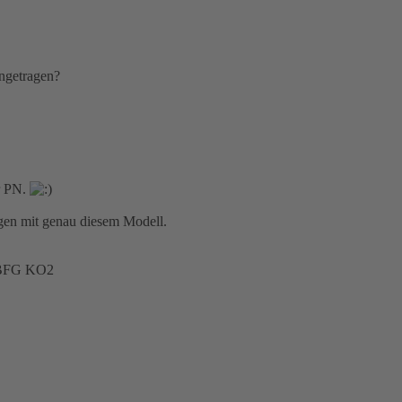
ngetragen?
er PN.
gen mit genau diesem Modell.
6 BFG KO2