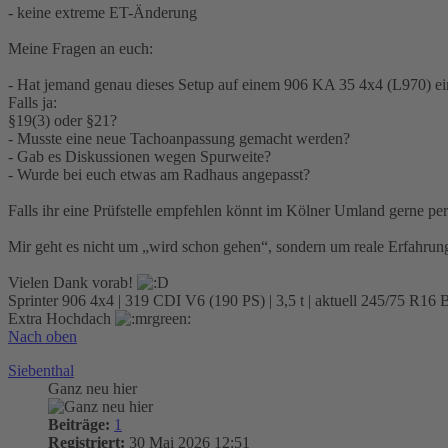
- keine extreme ET-Änderung
Meine Fragen an euch:
- Hat jemand genau dieses Setup auf einem 906 KA 35 4x4 (L970) ei
Falls ja:
§19(3) oder §21?
- Musste eine neue Tachoanpassung gemacht werden?
- Gab es Diskussionen wegen Spurweite?
- Wurde bei euch etwas am Radhaus angepasst?
Falls ihr eine Prüfstelle empfehlen könnt im Kölner Umland gerne p
Mir geht es nicht um „wird schon gehen“, sondern um reale Erfahrun
Vielen Dank vorab!
Sprinter 906 4x4 | 319 CDI V6 (190 PS) | 3,5 t | aktuell 245/75 R1
Extra Hochdach
Nach oben
Siebenthal
Ganz neu hier
Beiträge:
1
Registriert:
30 Mai 2026 12:51