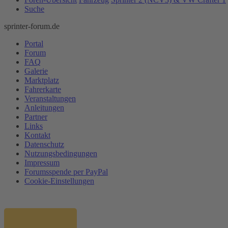
Suche
sprinter-forum.de
Portal
Forum
FAQ
Galerie
Marktplatz
Fahrerkarte
Veranstaltungen
Anleitungen
Partner
Links
Kontakt
Datenschutz
Nutzungsbedingungen
Impressum
Forumsspende per PayPal
Cookie-Einstellungen