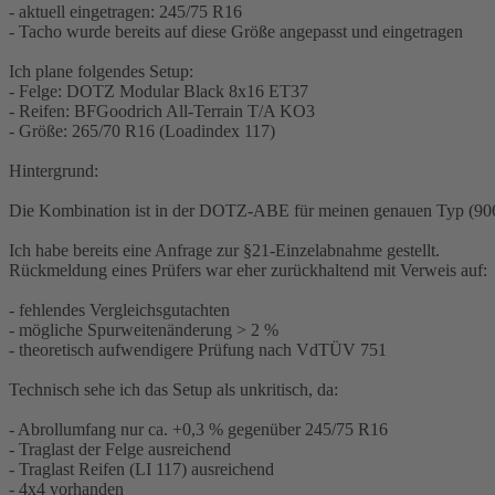
- aktuell eingetragen: 245/75 R16
- Tacho wurde bereits auf diese Größe angepasst und eingetragen
Ich plane folgendes Setup:
- Felge: DOTZ Modular Black 8x16 ET37
- Reifen: BFGoodrich All-Terrain T/A KO3
- Größe: 265/70 R16 (Loadindex 117)
Hintergrund:
Die Kombination ist in der DOTZ-ABE für meinen genauen Typ (906 
Ich habe bereits eine Anfrage zur §21-Einzelabnahme gestellt.
Rückmeldung eines Prüfers war eher zurückhaltend mit Verweis auf:
- fehlendes Vergleichsgutachten
- mögliche Spurweitenänderung > 2 %
- theoretisch aufwendigere Prüfung nach VdTÜV 751
Technisch sehe ich das Setup als unkritisch, da:
- Abrollumfang nur ca. +0,3 % gegenüber 245/75 R16
- Traglast der Felge ausreichend
- Traglast Reifen (LI 117) ausreichend
- 4x4 vorhanden