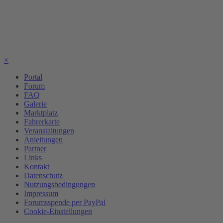
×
Portal
Forum
FAQ
Galerie
Marktplatz
Fahrerkarte
Veranstaltungen
Anleitungen
Partner
Links
Kontakt
Datenschutz
Nutzungsbedingungen
Impressum
Forumsspende per PayPal
Cookie-Einstellungen